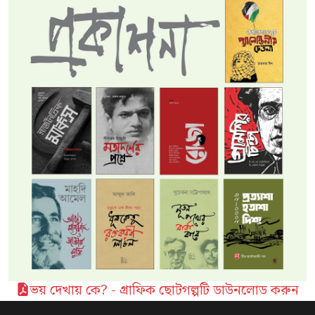
ভয় দেখায় কে? - গ্রাফিক ছোটগল্পটি ডাউনলোড করুন